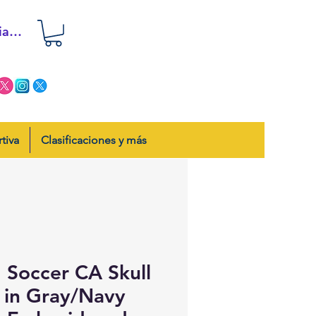
iar sesión
tiva
Clasificaciones y más
 Soccer CA Skull
 in Gray/Navy