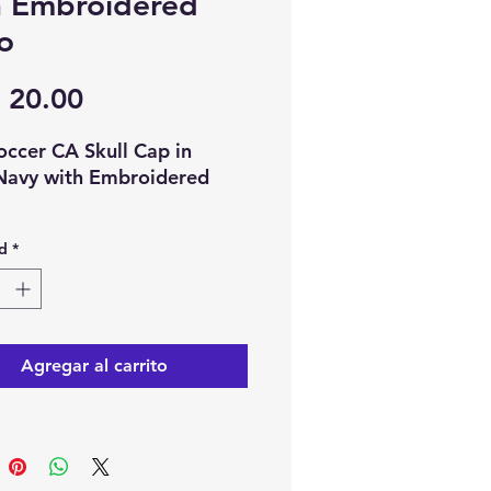
h Embroidered
o
Precio
 20.00
ccer CA Skull Cap in
Navy with Embroidered
d
*
Agregar al carrito