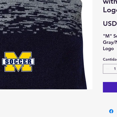
wit
Log
USD
"M" So
Gray/
Logo
Cantida