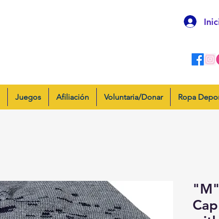
Inic
Juegos
Afiliación
Voluntaria/Donar
Ropa Depor
"M"
Cap