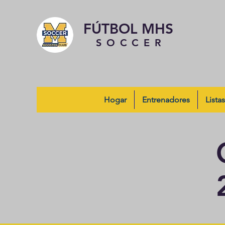
FÚTBOL MHS
SOCCER
Hogar
Entrenadores
Listas