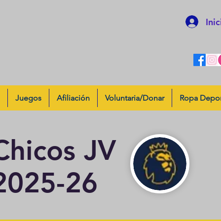
Inic
Juegos
Afiliación
Voluntaria/Donar
Ropa Depor
Chicos JV
2025-26