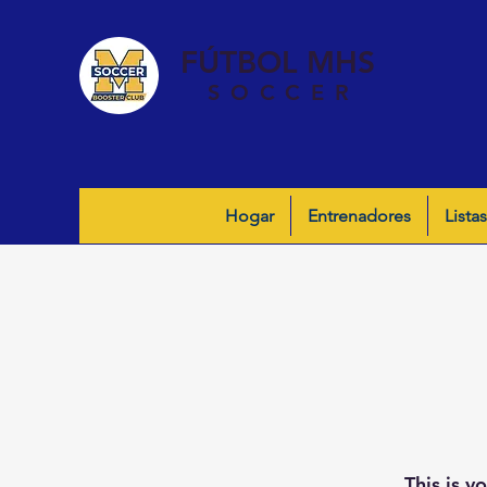
FÚTBOL MHS
SOCCER
Hogar
Entrenadores
Listas
This is y