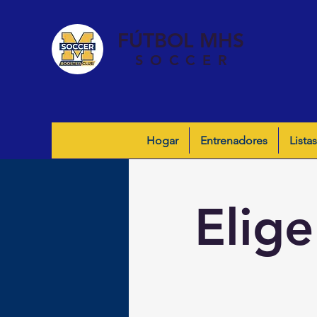
FÚTBOL MHS
SOCCER
Hogar
Entrenadores
Listas
Elige