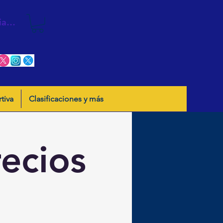
iar sesión
tiva
Clasificaciones y más
recios