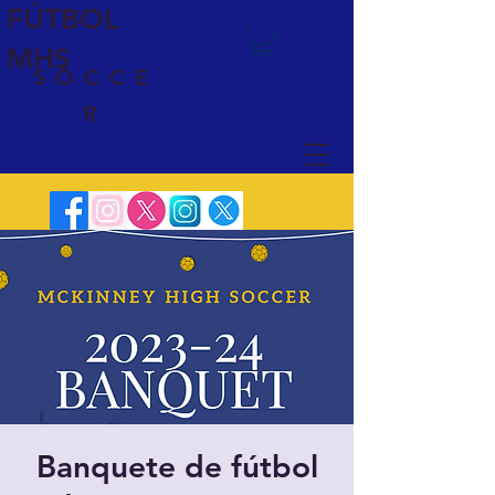
FÚTBOL
MHS
SOCCE
R
Banquete de fútbol