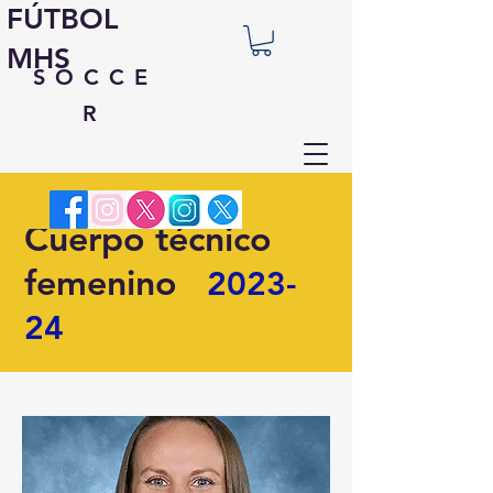
FÚTBOL
MHS
SOCCE
R
Cuerpo técnico
femenino
2023-
24