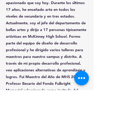
apasionado que soy hoy. Durante los últimos
17 años, he enseñado arte en todos los
niveles de secundaria y en tres estados.
Actualmente, soy el jefe del departamento de
bellas artes y dirijo a 17 personas típicamente
artísticas en McKinney High School. Formo
parte del equipo de diseño de desarrollo
profesional y he dirigido varios talleres para
maestros para nuestro campus y distrito. A
través de mi propio desarrollo profesional,
veo aplicaciones alternativas de aprendizaje y
logros. Fui Maestro del Año de MHS 2015 y
Profesor Becario del Fondo Fulbright
Memorial seleccionado como invitado del
gobierno japonés. Asistí a AP Studio Art
Institutes y iPadpalooza. Soy un aprendiz de
por vida. El mayor logro que siento es cuando
mis alumnos se desempeñan a nivel
profesional y son reconocidos por su trabajo.
Tienen un amor por el arte que enriquecerá sus